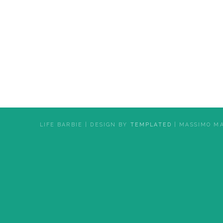
LIFE BARBIE | DESIGN BY
TEMPLATED
| MASSIMO M