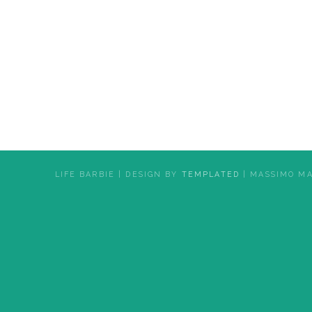
LIFE BARBIE | DESIGN BY
TEMPLATED
| MASSIMO M