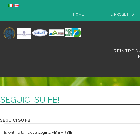
HOME
IL PROGETTO
REINTRODU
SEGUICI SU FB!
SEGUICI SU FB!
E' online la nuova
pagina FB BARBIE
!