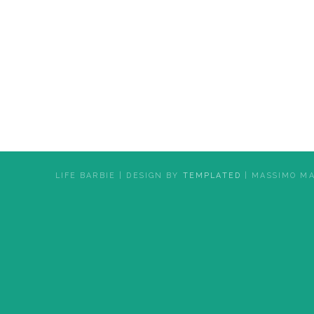
LIFE BARBIE | DESIGN BY
TEMPLATED
| MASSIMO M