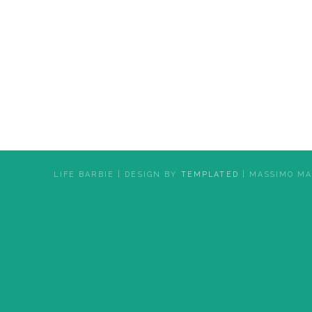
LIFE BARBIE | DESIGN BY
TEMPLATED
| MASSIMO MA