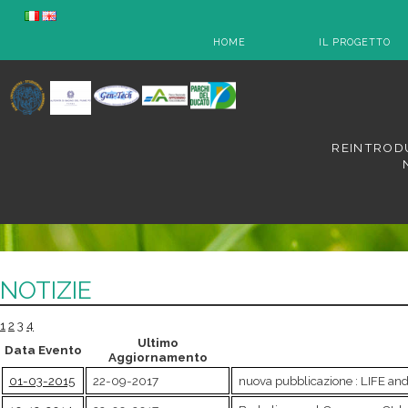
HOME
IL PROGETTO
REINTRODU
NOTIZIE
1
2
3
4
Ultimo
Data Evento
Aggiornamento
01-03-2015
22-09-2017
nuova pubblicazione : LIFE and